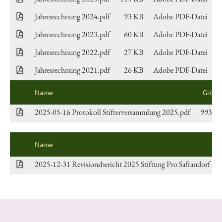
Jahresrechnung 2024.pdf
93 KB
Adobe PDF-Datei
J
Jahresrechnung 2023.pdf
60 KB
Adobe PDF-Datei
J
Jahresrechnung 2022.pdf
27 KB
Adobe PDF-Datei
J
Jahresrechnung 2021.pdf
26 KB
Adobe PDF-Datei
J
Name
Gröss
2025-05-16 Protokoll Stifterversammlung 2025.pdf
993 K
Name
2025-12-31 Revisionsbericht 2025 Stiftung Pro Safrandorf Mu