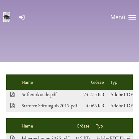
Menü
Name
Grösse
Typ
Stifterurkunde.pdf
74'273 KB
Adobe PDF-Da
Statuten Stiftung ab 2019.pdf
4'066 KB
Adobe PDF-Da
Name
Grösse
Typ
G
Jahresrechnung 2025.pdf
115 KB
Adobe PDF-Datei
J