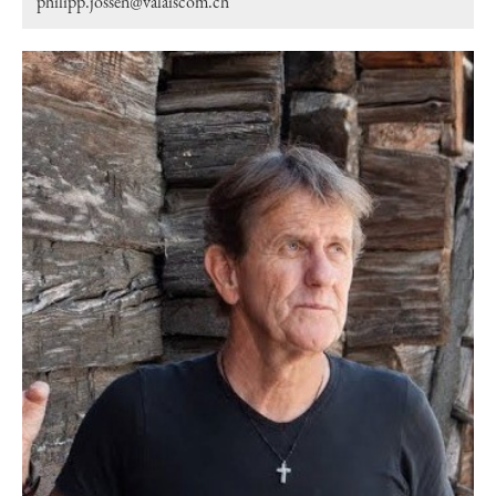
philipp.jossen@valaiscom.ch