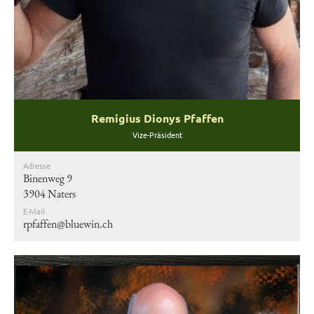
Remigius Dionys Pfaffen
Vize-Präsident
Adresse
Binenweg 9
3904 Naters
E-Mail
rpfaffen@bluewin.ch