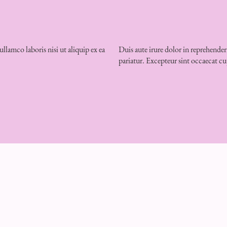
lamco laboris nisi ut aliquip ex ea
Duis aute irure dolor in reprehenderi
pariatur. Excepteur sint occaecat cu