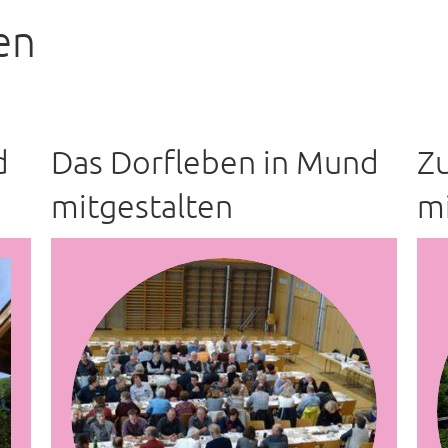
en
d
Das Dorfleben in Mund
Z
mitgestalten
mi